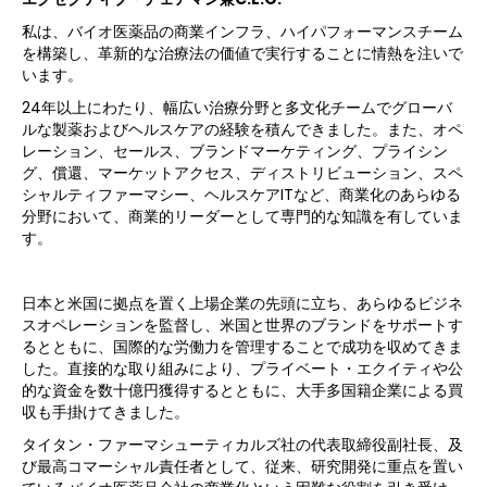
私は、バイオ医薬品の商業インフラ、ハイパフォーマンスチーム
を構築し、革新的な治療法の価値で実行することに情熱を注いで
います。
24年以上にわたり、幅広い治療分野と多文化チームでグローバ
ルな製薬およびヘルスケアの経験を積んできました。また、オペ
レーション、セールス、ブランドマーケティング、プライシン
グ、償還、マーケットアクセス、ディストリビューション、スペ
シャルティファーマシー、ヘルスケアITなど、商業化のあらゆる
分野において、商業的リーダーとして専門的な知識を有していま
す。
日本と米国に拠点を置く上場企業の先頭に立ち、あらゆるビジネ
スオペレーションを監督し、米国と世界のブランドをサポートす
るとともに、国際的な労働力を管理することで成功を収めてきま
した。直接的な取り組みにより、プライベート・エクイティや公
的な資金を数十億円獲得するとともに、大手多国籍企業による買
収も手掛けてきました。
タイタン・ファーマシューティカルズ社の代表取締役副社長、及
び最高コマーシャル責任者として、従来、研究開発に重点を置い