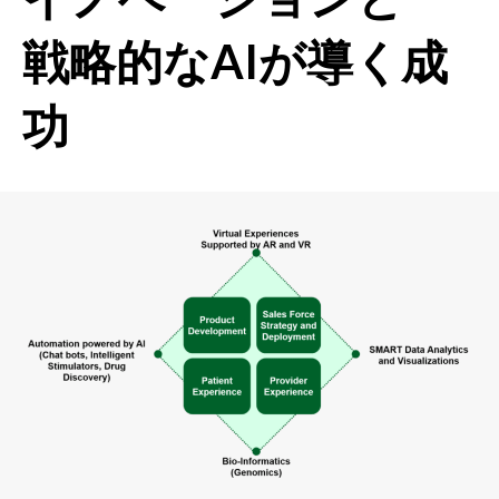
戦略的なAIが導く成
功